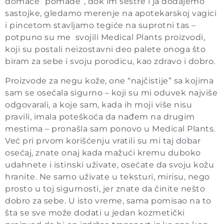
domaće “pomade”, dok im sestre i ja dodajemo
sastojke, gledamo merenje na apotekarskoj vagici
i pincetom stavljamo tegiće na suprotni tas –
potpuno su me svojili Medical Plants proizvodi,
koji su postali neizostavni deo palete onoga što
biram za sebe i svoju porodicu, kao zdravo i dobro.
Proizvode za negu kože, one “najčistije” sa kojima
sam se osećala sigurno – koji su mi oduvek najviše
odgovarali, a koje sam, kada ih moji više nisu
pravili, imala poteškoća da nađem na drugim
mestima – pronašla sam ponovo u Medical Plants.
Već pri prvom korišćenju vratili su mi taj dobar
osećaj, znate onaj kada mažući kremu duboko
udahnete i istinski uživate, osećate da svoju kožu
hranite. Ne samo uživate u teksturi, mirisu, nego
prosto u toj sigurnosti, jer znate da činite nešto
dobro za sebe. U isto vreme, sama pomisao na to
šta se sve može dodati u jedan kozmetički