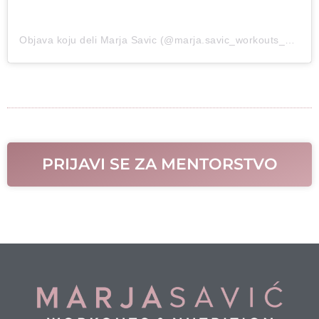
Objava koju deli Marja Savic (@marja.savic_workouts_nutrition)
PRIJAVI SE ZA MENTORSTVO