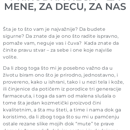
MENE, ZA DECU, ZA NAS
Šta je to što vam je najvažnije? Da budete
sigurne? Da znate da je ono što radite ispravno,
pomaže vam, neguje vas i čuva? Kada znate da
činite pravu stvar – za sebe i one koje najviše
volite.
Da li zbog toga što mi je posebno važno da u
životu biram ono što je prirodno, jednostavno, i
provereno, kako u ishrani, tako i u nezi tela i kože,
ili činjenice da potičem iz porodice tri generacije
farmaceuta, i toga da sam od malena slušala o
tome šta jedan kozmetički proizvod čini
kvalitetnim, a šta mu šteti, a time i nama dok ga
koristimo, da li zbog toga što su mi u pamćenju
ostale rezane slike mojih dok “mute” te prave