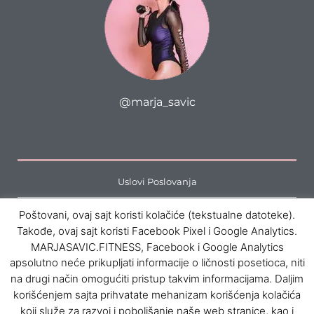
@marja_savic
.
Uslovi Poslovanja
Politika Privatnosti
Poštovani, ovaj sajt koristi kolačiće (tekstualne datoteke).
Takođe, ovaj sajt koristi Facebook Pixel i Google Analytics.
Cenovnik
MARJASAVIC.FITNESS, Facebook i Google Analytics
apsolutno neće prikupljati informacije o ličnosti posetioca, niti
Podaci o firmi
na drugi način omogućiti pristup takvim informacijama. Daljim
korišćenjem sajta prihvatate mehanizam korišćenja kolačića
koji služe za razvoj i poboljšanje naše web stranice, kao i