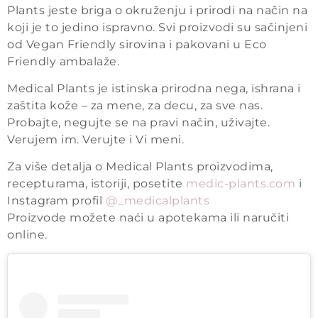
Plants jeste briga o okruženju i prirodi na način na
koji je to jedino ispravno. Svi proizvodi su sačinjeni
od Vegan Friendly sirovina i pakovani u Eco
Friendly ambalaže.
Medical Plants je istinska prirodna nega, ishrana i
zaštita kože – za mene, za decu, za sve nas.
Probajte, negujte se na pravi način, uživajte.
Verujem im. Verujte i Vi meni.
Za više detalja o Medical Plants proizvodima,
recepturama, istoriji, posetite
medic-plants.com
i
Instagram profil
@_medicalplants
Proizvode možete naći u apotekama ili naručiti
online.