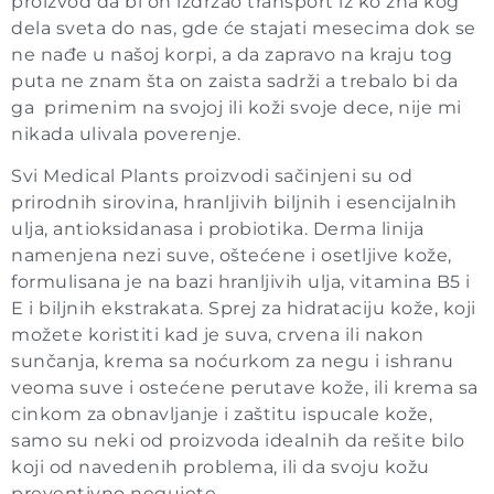
proizvod da bi on izdržao transport iz ko zna kog
dela sveta do nas, gde će stajati mesecima dok se
ne nađe u našoj korpi, a da zapravo na kraju tog
puta ne znam šta on zaista sadrži a trebalo bi da
ga primenim na svojoj ili koži svoje dece, nije mi
nikada ulivala poverenje.
Svi Medical Plants proizvodi sačinjeni su od
prirodnih sirovina, hranljivih biljnih i esencijalnih
ulja, antioksidanasa i probiotika. Derma linija
namenjena nezi suve, oštećene i osetljive kože,
formulisana je na bazi hranljivih ulja, vitamina B5 i
E i biljnih ekstrakata. Sprej za hidrataciju kože, koji
možete koristiti kad je suva, crvena ili nakon
sunčanja, krema sa noćurkom za negu i ishranu
veoma suve i ostećene perutave kože, ili krema sa
cinkom za obnavljanje i zaštitu ispucale kože,
samo su neki od proizvoda idealnih da rešite bilo
koji od navedenih problema, ili da svoju kožu
preventivno negujete.