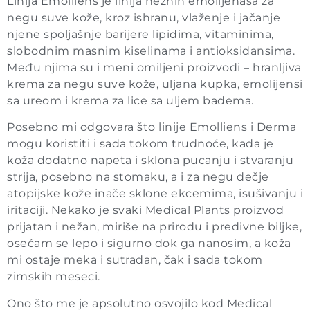
Linija Emolliens je linija nežnih emolijenasa za
negu suve kože, kroz ishranu, vlaženje i jačanje
njene spoljašnje barijere lipidima, vitaminima,
slobodnim masnim kiselinama i antioksidansima.
Među njima su i meni omiljeni proizvodi – hranljiva
krema za negu suve kože, uljana kupka, emolijensi
sa ureom i krema za lice sa uljem badema.
Posebno mi odgovara što linije Emolliens i Derma
mogu koristiti i sada tokom trudnoće, kada je
koža dodatno napeta i sklona pucanju i stvaranju
strija, posebno na stomaku, a i za negu dečje
atopijske kože inače sklone ekcemima, isušivanju i
iritaciji. Nekako je svaki Medical Plants proizvod
prijatan i nežan, miriše na prirodu i predivne biljke,
osećam se lepo i sigurno dok ga nanosim, a koža
mi ostaje meka i sutradan, čak i sada tokom
zimskih meseci.
Ono što me je apsolutno osvojilo kod Medical